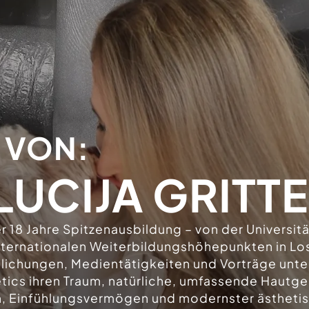
 VON:
LUCIJA GRITT
ber 18 Jahre Spitzenausbildung – von der Universit
internationalen Weiterbildungshöhepunkten in Los
tlichungen, Medientätigkeiten und Vorträge unt
thetics ihren Traum, natürliche, umfassende Haut
on, Einfühlungsvermögen und modernster ästhetis