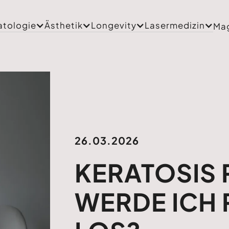
tologie
Ästhetik
Longevity
Lasermedizin
Ma
26.03.2026
KERATOSIS P
WERDE ICH 