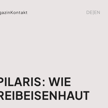
DE
|
EN
gazin
Kontakt
ILARIS: WIE
REIBEISENHAUT