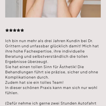
Ich bin nun mehr als drei Jahren Kundin bei Dr.
Ic
Grittern und unfassbar glücklich damit! Mich hat
Pr
ihre hohe Fachexpertise, ihre individuelle
mi
Beratung und selbstverständlich die tollen
Pr
Ergebnisse überzeugt.
Be
Sie hat einen tollen Sinn für Ästhetik! Die
Er
Behandlungen führt sie präzise, sicher und ohne
üb
Komplikationen durch.
ge
Zudem hat sie ein tolles Team!
un
In dieser schönen Praxis kann man sich nur wohl
ei
fühlen.
is
P.
(Dafür nehme ich gerne zwei Stunden Autofahrt
ne