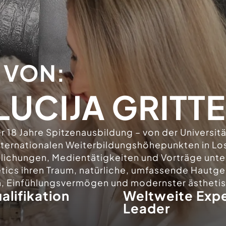
 VON:
LUCIJA GRITT
ber 18 Jahre Spitzenausbildung – von der Universit
internationalen Weiterbildungshöhepunkten in Los
tlichungen, Medientätigkeiten und Vorträge unt
thetics ihren Traum, natürliche, umfassende Haut
on, Einfühlungsvermögen und modernster ästhetis
alifikation
Weltweite Expe
Leader