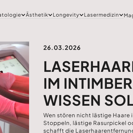
tologie
Ästhetik
Longevity
Lasermedizin
Ma
26.03.2026
LASERHAAR
IM INTIMBER
WISSEN SOL
Wen stören nicht lästige Haare
Stoppeln, lästige Rasurpickel 
schafft die Laserhaarentfernung