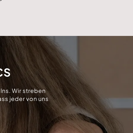
CS
lns. Wir streben
ss jeder von uns